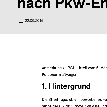
nach Pkw-E
22.09.2015
Anmerkung zu BGH, Urteil vom 5. März
Personenkraftwagen II
1. Hintergrund
Die Streitfrage, ob ein beworbenes F
Sinne der § 2 Nr. 1 Pkw-EnVKV ist un