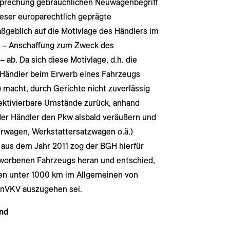
tsprechung gebräuchlichen Neuwagenbegriff
eser europarechtlich geprägte
ßgeblich auf die Motivlage des Händlers im
s – Anschaffung zum Zweck des
 ab. Da sich diese Motivlage, d.h. die
r Händler beim Erwerb eines Fahrzeugs
 macht, durch Gerichte nicht zuverlässig
bjektivierbare Umstände zurück, anhand
 der Händler den Pkw alsbald veräußern und
ührwagen, Werkstattersatzwagen o.ä.)
 aus dem Jahr 2011 zog der BGH hierfür
eworbenen Fahrzeugs heran und entschied,
gen unter 1000 km im Allgemeinen von
nVKV auszugehen sei.
end