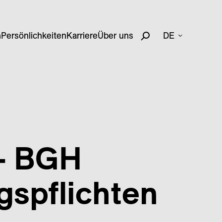
n
Persönlichkeiten
Karriere
Über uns
DE
 – BGH
s­pflichten