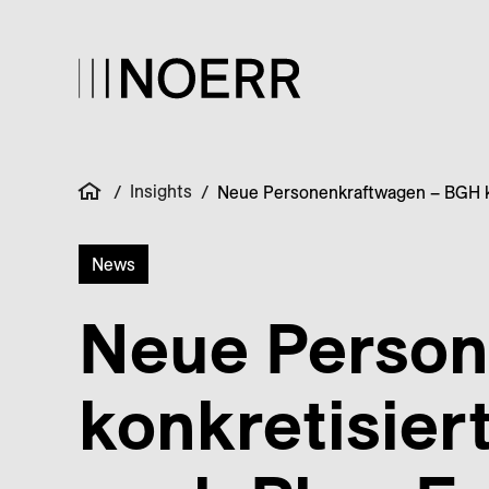
Insights
/
/
Neue Personenkraftwagen – BGH k
News
Neue Person
konkretisier