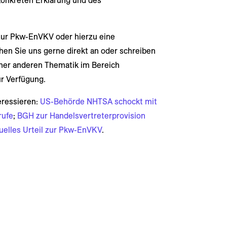
konkreten Erklärung und des
zur Pkw-EnVKV oder hierzu eine
en Sie uns gerne direkt an oder schreiben
iner anderen Thematik im Bereich
r Verfügung.
eressieren:
US-Behörde NHTSA schockt mit
rufe
;
BGH zur Handelsvertreterprovision
uelles Urteil zur Pkw-EnVKV
.