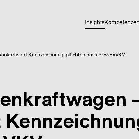
Insights
Kompetenze
onkretisiert Kennzeichnungspflichten nach Pkw-EnVKV
en­kraft­wagen
t Kenn­zeichnung