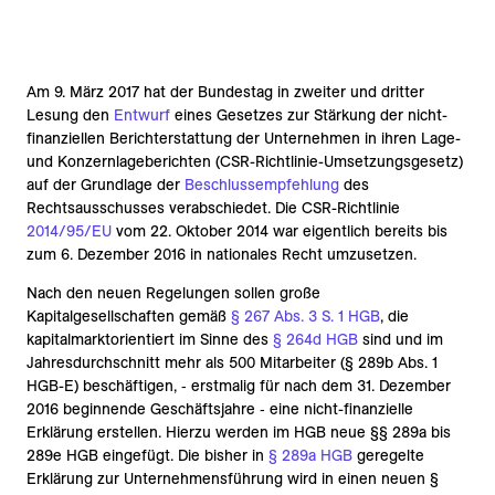
Am 9. März 2017 hat der Bundestag in zweiter und dritter
Lesung den
Entwurf
eines Gesetzes zur Stärkung der nicht-
finanziellen Berichterstattung der Unternehmen in ihren Lage-
und Konzernlageberichten (CSR-Richtlinie-Umsetzungsgesetz)
auf der Grundlage der
Beschlussempfehlung
des
Rechtsausschusses verabschiedet. Die CSR-Richtlinie
2014/95/EU
vom 22. Oktober 2014 war eigentlich bereits bis
zum 6. Dezember 2016 in nationales Recht umzusetzen.
Nach den neuen Regelungen sollen große
Kapitalgesellschaften gemäß
§ 267 Abs. 3 S. 1 HGB
, die
kapitalmarktorientiert im Sinne des
§ 264d HGB
sind und im
Jahresdurchschnitt mehr als 500 Mitarbeiter (§ 289b Abs. 1
HGB-E) beschäftigen, ‑ erstmalig für nach dem 31. Dezember
2016 beginnende Geschäftsjahre ‑ eine nicht-finanzielle
Erklärung erstellen. Hierzu werden im HGB neue §§ 289a bis
289e HGB eingefügt. Die bisher in
§ 289a HGB
geregelte
Erklärung zur Unternehmensführung wird in einen neuen §